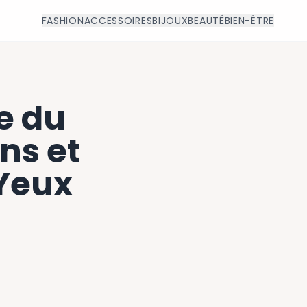
FASHION
ACCESSOIRES
BIJOUX
BEAUTÉ
BIEN-ÊTRE
e du
ons et
 Yeux