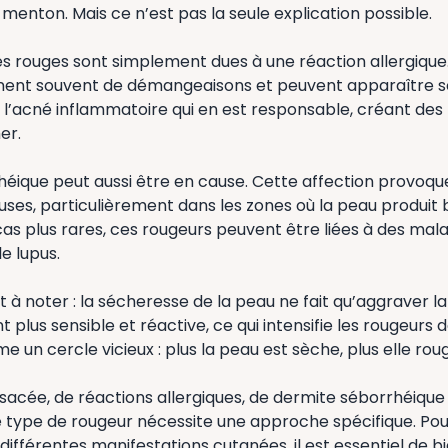
 menton. Mais ce n’est pas la seule explication possible.
es rouges sont simplement dues à une réaction allergique
nent souvent de démangeaisons et peuvent apparaître 
st l’acné inflammatoire qui en est responsable, créant des
er.
héique peut aussi être en cause. Cette affection provoqu
ses, particulièrement dans les zones où la peau produit
as plus rares, ces rougeurs peuvent être liées à des mal
 lupus.
 à noter : la sécheresse de la peau ne fait qu’aggraver la
 plus sensible et réactive, ce qui intensifie les rougeurs 
 un cercle vicieux : plus la peau est sèche, plus elle roug
rosacée, de réactions allergiques, de dermite séborrhéique
 type de rougeur nécessite une approche spécifique. Pour
ifférentes manifestations cutanées, il est essentiel de bie