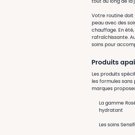
tout au long de la 
Votre routine doit
peau avec des soin
chauffage. En été,
rafraîchissante. 
soins pour accomp
Produits apa
Les produits spéci
les formules sans 
marques proposen
La gamme Roséli
hydratant
Les soins Sensi