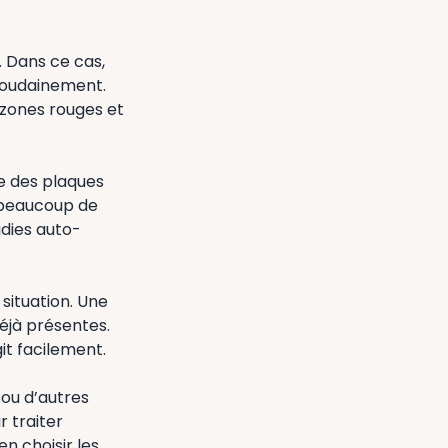
. Dans ce cas,
soudainement.
 zones rouges et
e des plaques
 beaucoup de
adies auto-
 situation. Une
déjà présentes.
it facilement.
 ou d’autres
 traiter
n choisir les