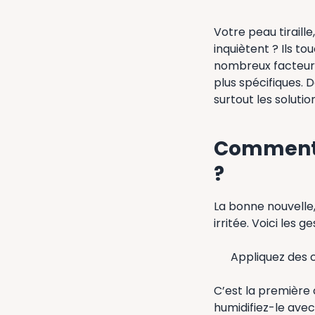
Votre peau tirail
inquiètent ? Ils t
nombreux facteurs,
plus spécifiques. 
surtout les soluti
Comment g
?
La bonne nouvelle,
irritée. Voici les g
Appliquez des 
C’est la première 
humidifiez-le ave