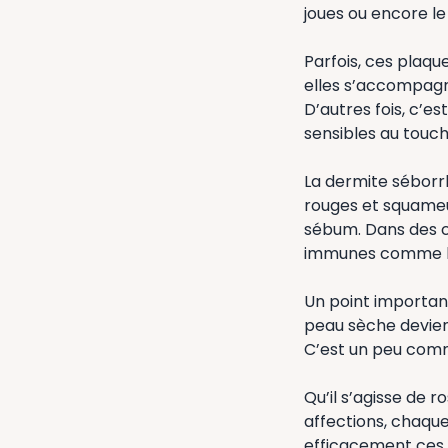
joues ou encore le
Parfois, ces plaqu
elles s’accompag
D’autres fois, c’e
sensibles au touch
La dermite séborr
rouges et squameu
sébum. Dans des c
immunes comme le
Un point important
peau sèche devient
C’est un peu comme
Qu’il s’agisse de 
affections, chaque
efficacement ces d