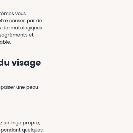
ptômes vous
 être causés par de
ns dermatologiques
désagréments et
able.
du visage
 apaiser une peau
z un linge propre,
e pendant quelques