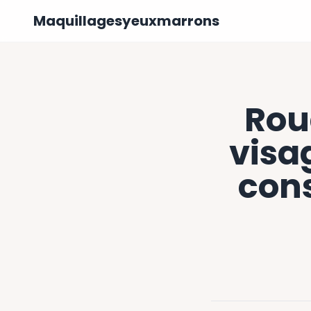
Maquillagesyeuxmarrons
Rou
visag
cons