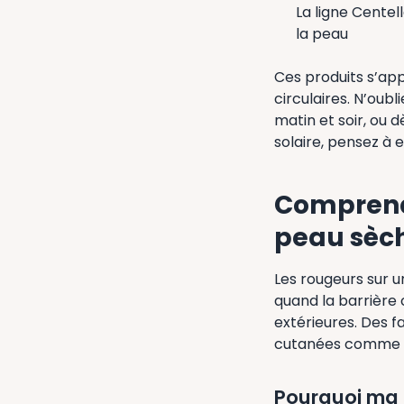
La ligne Centel
la peau
Ces produits s’ap
circulaires. N’oubl
matin et soir, ou 
solaire, pensez à 
Comprendr
peau sèc
Les rougeurs sur u
quand la barrière 
extérieures. Des f
cutanées comme l
Pourquoi ma 