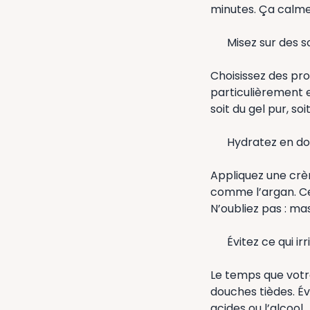
minutes. Ça calme
Misez sur des s
Choisissez des pro
particulièrement e
soit du gel pur, so
Hydratez en d
Appliquez une crè
comme l’argan. Ces
N’oubliez pas : ma
Évitez ce qui irr
Le temps que votre
douches tièdes. Év
acides ou l’alcool.