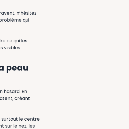
ravent, n’hésitez
 problème qui
re ce qui les
 visibles.
la peau
n hasard. En
latent, créant
 surtout le centre
 sur le nez, les