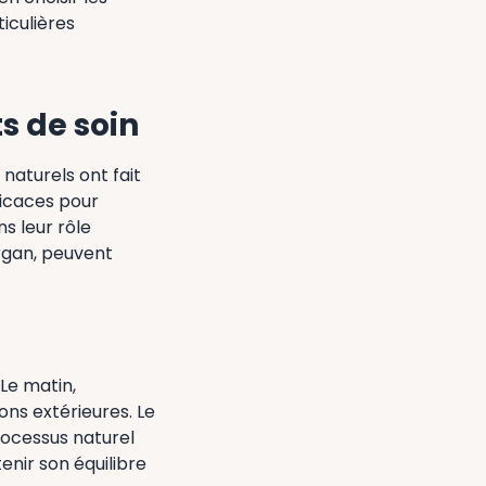
iculières
ts de soin
naturels ont fait
ficaces pour
ns leur rôle
argan, peuvent
 Le matin,
ons extérieures. Le
rocessus naturel
nir son équilibre