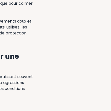
nique pour calmer
uvements doux et
s, utilisez-les
s de protection
r une
araissent souvent
ux agressions
es conditions