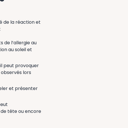
é de la réaction et
:
s de l’allergie au
on au soleil et
eil peut provoquer
x observés lors
eler et présenter
peut
 de tête ou encore