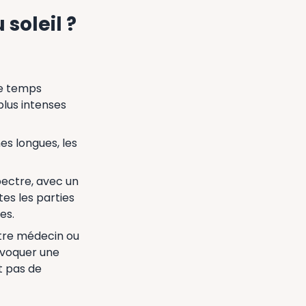
soleil ?
le temps
plus intenses
es longues, les
pectre, avec un
es les parties
es.
otre médecin ou
ovoquer une
t pas de