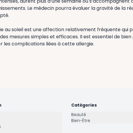
intenses, durent plus d’une semaine ou s’accompagnent de
ssements. Le médecin pourra évaluer la gravité de la réa
pté.
ie au soleil est une affection relativement fréquente qui
 des mesures simples et efficaces. Il est essentiel de bie
er les complications liées à cette allergie.
n
Catégories
Beauté
Bien-Être
s