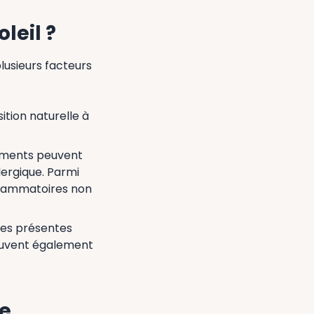
leil ?
lusieurs facteurs
ition naturelle à
aments peuvent
lergique. Parmi
flammatoires non
ues présentes
peuvent également
e