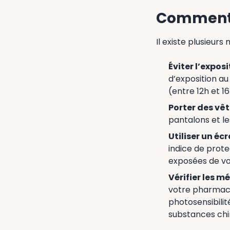
Comment pr
Il existe plusieurs 
Éviter l’expos
d’exposition au 
(entre 12h et 16
Porter des vê
pantalons et le
Utiliser un éc
indice de prote
exposées de vot
Vérifier les 
votre pharmac
photosensibilit
substances chim