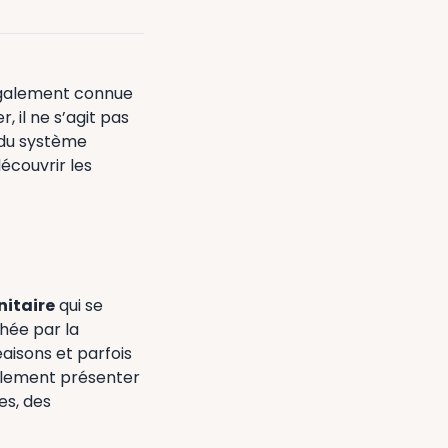
également connue
, il ne s’agit pas
n du système
écouvrir les
itaire
qui se
chée par la
aisons et parfois
galement présenter
es, des