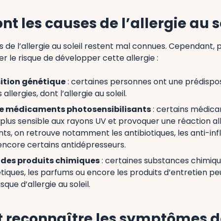
nt les causes de l’allergie au so
 de l’allergie au soleil restent mal connues. Cependant, p
 le risque de développer cette allergie :
ition génétique
: certaines personnes ont une prédispos
llergies, dont l’allergie au soleil.
 de médicaments photosensibilisants
: certains médic
plus sensible aux rayons UV et provoquer une réaction al
s, on retrouve notamment les antibiotiques, les anti-in
encore certains antidépresseurs.
à des produits chimiques
: certaines substances chimiq
tiques, les parfums ou encore les produits d’entretien 
que d’allergie au soleil.
reconnaître les symptômes d