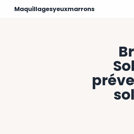
Maquillagesyeuxmarrons
Br
So
préven
so