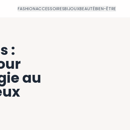
FASHION
ACCESSOIRES
BIJOUX
BEAUTÉ
BIEN-ÊTRE
s :
our
rgie au
eux