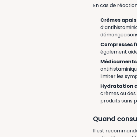
En cas de réaction
Crèmes apais
d’antihistamin
démangeaisons 
Compresses f
également aider
Médicaments 
antihistaminiqu
limiter les symp
Hydratation d
crèmes ou des l
produits sans p
Quand consul
Il est recommandé 