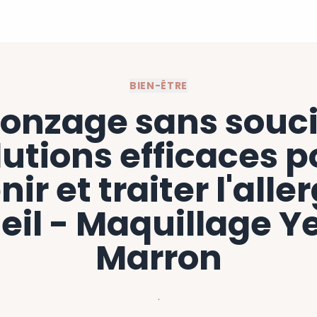
BIEN-ÊTRE
onzage sans souci
lutions efficaces p
ir et traiter l'alle
leil - Maquillage Y
Marron
·