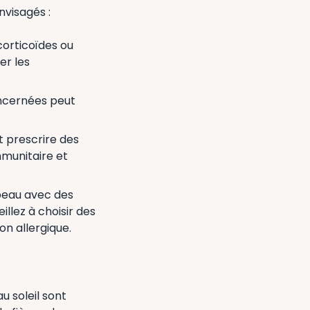
nvisagés :
corticoïdes ou
er les
oncernées peut
t prescrire des
mmunitaire et
 peau avec des
llez à choisir des
on allergique.
u soleil sont